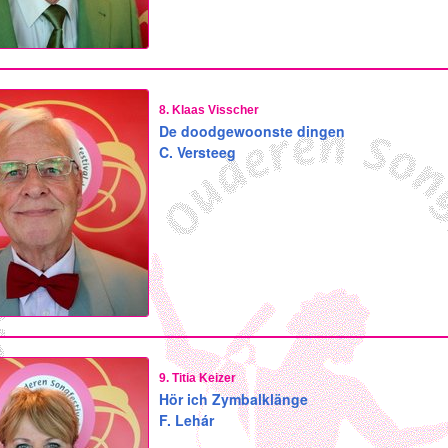
8. Klaas Visscher
De doodgewoonste dingen
C. Versteeg
9. Titia Keizer
Hör ich Zymbalklänge
F. Lehár