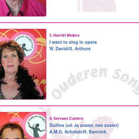
3. Harriët Meijers
I want to sing in opera
W. David/G. Arthurs
4. Servaes Custers
Duifies (uit Ja zuster, nee zuster)
A.M.G. Schmidt/H. Bannink