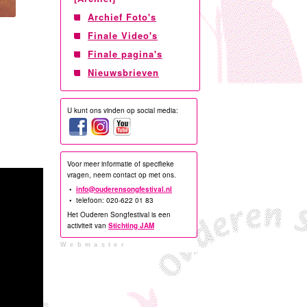
Archief Foto's
Finale Video's
Finale pagina's
Nieuwsbrieven
U kunt ons vinden op social media:
Voor meer informatie of specifieke
vragen, neem contact op met ons.
•
info@ouderensongfestival.nl
• telefoon: 020-622 01 83
Het Ouderen Songfestival is een
activiteit van
Stichting JAM
Webmaster