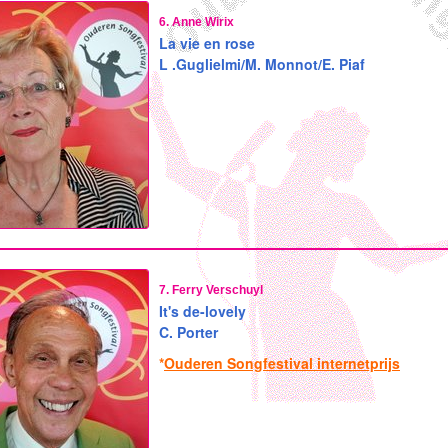
6. Anne Wirix
La vie en rose
L .Guglielmi/M. Monnot/E. Piaf
7. Ferry Verschuyl
It's de-lovely
C. Porter
*
Ouderen Songfestival internetprijs