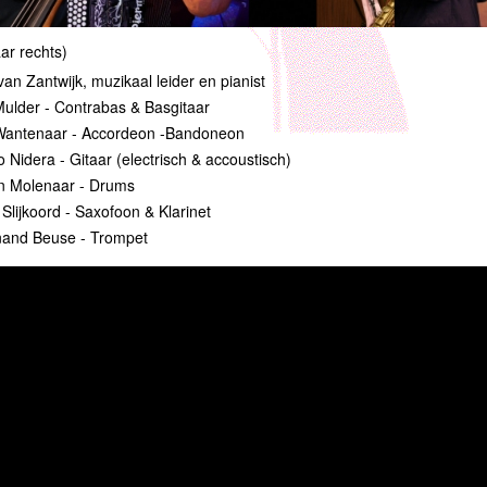
aar rechts)
an Zantwijk, muzikaal leider en pianist
Mulder - Contrabas & Basgitaar
Wantenaar - Accordeon -Bandoneon
 Nidera - Gitaar (electrisch & accoustisch)
n Molenaar - Drums
 Slijkoord - Saxofoon & Klarinet
nand Beuse - Trompet