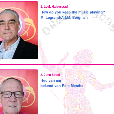
1. Loek Halverstad
How do you keep the music playing?
M. Legrand/A.&M. Bergman
2. John Spoel
Hou van mij
bekend van Rein Mercha