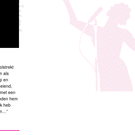
olstrekt
n als
ip en
oeiend,
 met een
vinden hem
Ik heb
en…”