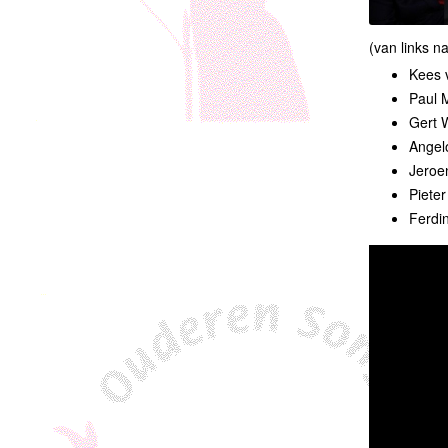
(van links n
Kees v
Paul 
Gert 
Angelo
Jeroe
Pieter
Ferdi